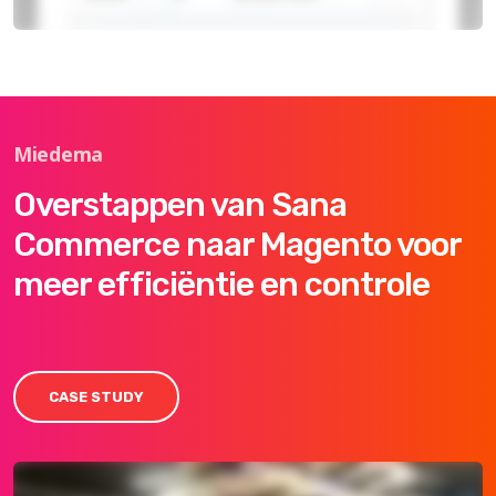
Miedema
Overstappen van Sana
Commerce naar Magento voor
meer efficiëntie en controle
CASE STUDY