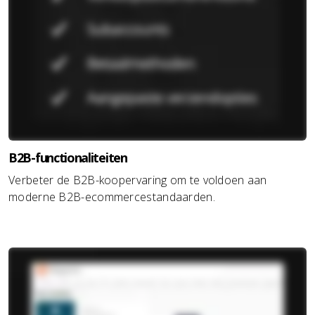
B2B-functionaliteiten
Verbeter de B2B-koopervaring om te voldoen aan
moderne B2B-ecommercestandaarden.