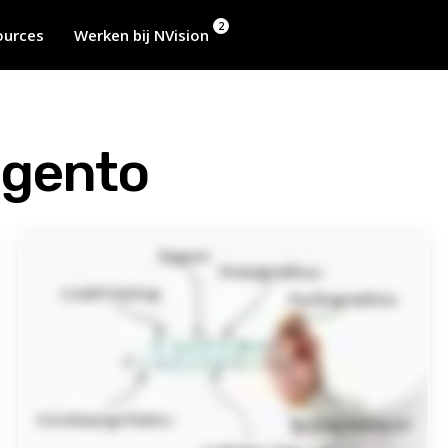
2
ources
Werken bij NVision
agento