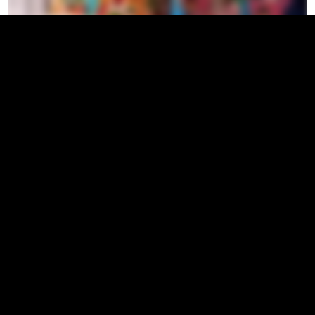
De klantsituatie
MINDTHEGAP beschikte al over een bestaande
Magento-omgeving en wilde deze integreren met
Business Central om de order- en datastromen
tussen ecommerce en ERP te automatiseren.
In plaats van volledig zelf een maatwerkintegratie te
ontwikkelen, ging Evozon op zoek naar een standaard